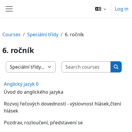
Skip to main content
Log in
Side panel
Courses
Speciální třídy
6. ročník
6. ročník
Search c
Course categories
Search
Anglický jazyk 6
Úvod do anglického jazyka
Rozvoj řečových dovedností - výslovnost hlásek,čtení
hlásek
Pozdrav, rozloučení, představení se