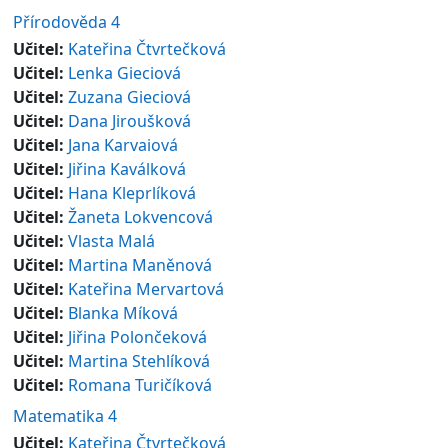
Přírodověda 4
Učitel:
Kateřina Čtvrtečková
Učitel:
Lenka Gieciová
Učitel:
Zuzana Gieciová
Učitel:
Dana Jiroušková
Učitel:
Jana Karvaiová
Učitel:
Jiřina Kaválková
Učitel:
Hana Kleprlíková
Učitel:
Žaneta Lokvencová
Učitel:
Vlasta Malá
Učitel:
Martina Maněnová
Učitel:
Kateřina Mervartová
Učitel:
Blanka Míková
Učitel:
Jiřina Polončeková
Učitel:
Martina Stehlíková
Učitel:
Romana Turičíková
Matematika 4
Učitel:
Kateřina Čtvrtečková