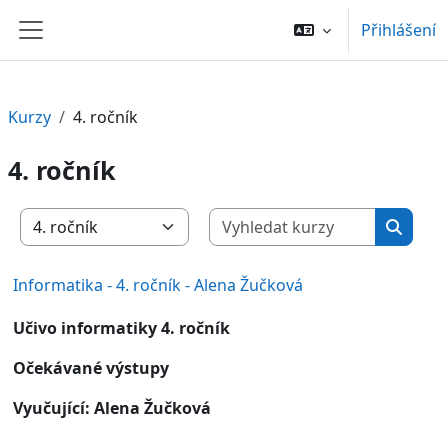
Přejít k hlavnímu obsahu
Přihlášení
Boční panel
Kurzy
4. ročník
4. ročník
Vyhledat 
Kategorie kurzů
Vyhled
Informatika - 4. ročník - Alena Žučková
Učivo informatiky 4. ročník
Očekávané výstupy
Vyučující: Alena Žučková