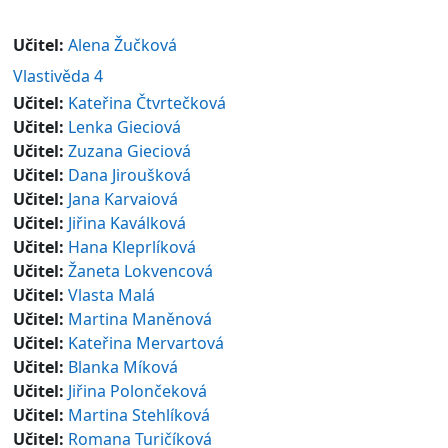
Učitel:
Alena Žučková
Vlastivěda 4
Učitel:
Kateřina Čtvrtečková
Učitel:
Lenka Gieciová
Učitel:
Zuzana Gieciová
Učitel:
Dana Jiroušková
Učitel:
Jana Karvaiová
Učitel:
Jiřina Kaválková
Učitel:
Hana Kleprlíková
Učitel:
Žaneta Lokvencová
Učitel:
Vlasta Malá
Učitel:
Martina Maněnová
Učitel:
Kateřina Mervartová
Učitel:
Blanka Míková
Učitel:
Jiřina Polončeková
Učitel:
Martina Stehlíková
Učitel:
Romana Turičíková