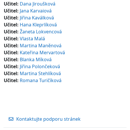
Učitel:
Dana Jiroušková
Učitel:
Jana Karvaiová
Učitel:
Jiřina Kaválková
Učitel:
Hana Kleprlíková
Učitel:
Žaneta Lokvencová
Učitel:
Vlasta Malá
Učitel:
Martina Maněnová
Učitel:
Kateřina Mervartová
Učitel:
Blanka Míková
Učitel:
Jiřina Polončeková
Učitel:
Martina Stehlíková
Učitel:
Romana Turičíková
Kontaktujte podporu stránek