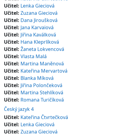
Učitel:
Lenka Gieciová
Učitel:
Zuzana Gieciová
Učitel:
Dana Jiroušková
Učitel:
Jana Karvaiová
Učitel:
Jiřina Kaválková
Učitel:
Hana Kleprlíková
Učitel:
Žaneta Lokvencová
Učitel:
Vlasta Malá
Učitel:
Martina Maněnová
Učitel:
Kateřina Mervartová
Učitel:
Blanka Míková
Učitel:
Jiřina Polončeková
Učitel:
Martina Stehlíková
Učitel:
Romana Turičíková
Český jazyk 4
Učitel:
Kateřina Čtvrtečková
Učitel:
Lenka Gieciová
Učitel:
Zuzana Gieciová