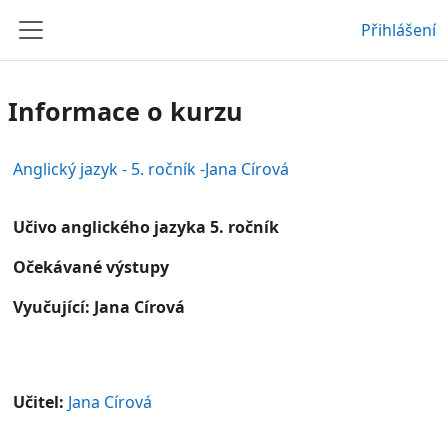
Přejít k hlavnímu obsahu
Přihlášení
Boční panel
Informace o kurzu
Anglický jazyk - 5. ročník -Jana Círová
Učivo anglického jazyka 5. ročník
Očekávané výstupy
Vyučující: Jana Círová
Učitel:
Jana Círová