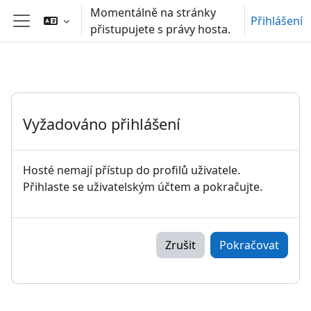
Přejít k hlavnímu obsahu
Momentálně na stránky
Přihlášení
přistupujete s právy hosta.
Boční panel
Vyžadováno přihlášení
Hosté nemají přístup do profilů uživatele.
Přihlaste se uživatelským účtem a pokračujte.
Zrušit
Pokračovat