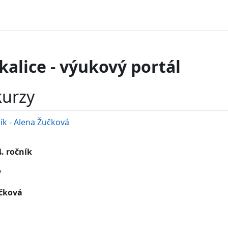
kalice - výukový portál
kurzy
ník - Alena Žučková
. ročník
y
učková