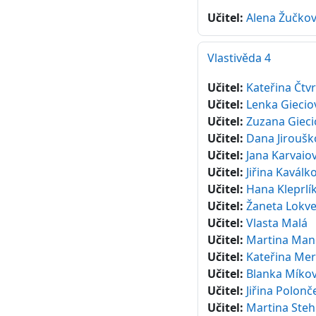
Učitel:
Alena Žučko
Vlastivěda 4
Učitel:
Kateřina Čtv
Učitel:
Lenka Giecio
Učitel:
Zuzana Gieci
Učitel:
Dana Jiroušk
Učitel:
Jana Karvaio
Učitel:
Jiřina Kaválk
Učitel:
Hana Kleprlí
Učitel:
Žaneta Lokv
Učitel:
Vlasta Malá
Učitel:
Martina Man
Učitel:
Kateřina Mer
Učitel:
Blanka Míko
Učitel:
Jiřina Polon
Učitel:
Martina Steh