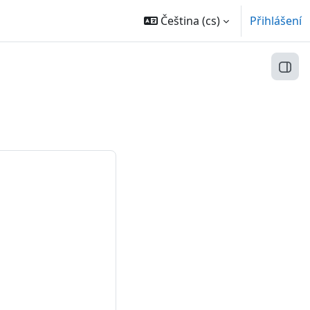
Čeština ‎(cs)‎
Přihlášení
Otev