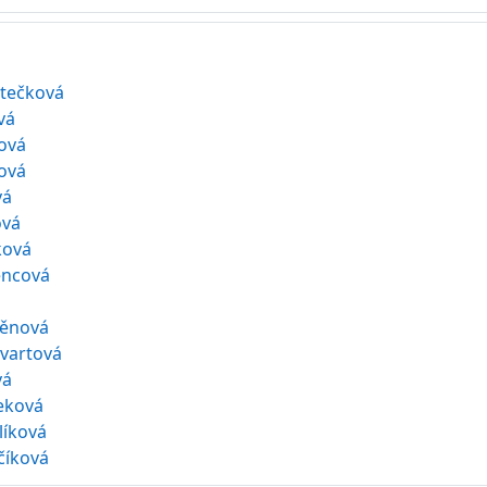
rtečková
vá
ová
ová
vá
ová
ková
encová
ěnová
vartová
vá
čeková
líková
číková