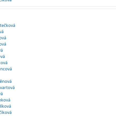
rtečková
vá
ová
ová
vá
ová
ková
encová
ěnová
vartová
vá
čeková
líková
číková