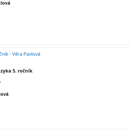
klová
očník - Věra Pavlová
zyka 5. ročník
y
lová