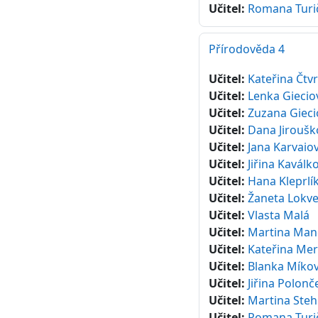
Učitel:
Romana Turi
Přírodověda 4
Učitel:
Kateřina Čtv
Učitel:
Lenka Giecio
Učitel:
Zuzana Gieci
Učitel:
Dana Jiroušk
Učitel:
Jana Karvaio
Učitel:
Jiřina Kaválk
Učitel:
Hana Kleprlí
Učitel:
Žaneta Lokv
Učitel:
Vlasta Malá
Učitel:
Martina Man
Učitel:
Kateřina Mer
Učitel:
Blanka Míko
Učitel:
Jiřina Polon
Učitel:
Martina Steh
Učitel:
Romana Turi