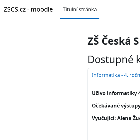
Přejít k hlavnímu obsahu
ZSCS.cz - moodle
Titulní stránka
ZŠ Česká S
Dostupné 
Informatika - 4. roč
Učivo informatiky 4
Očekávané výstup
Vyučující: Alena Ž