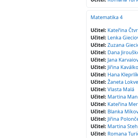
Matematika 4
Učitel:
Kateřina Čtv
Učitel:
Lenka Giecio
Učitel:
Zuzana Gieci
Učitel:
Dana Jiroušk
Učitel:
Jana Karvaio
Učitel:
Jiřina Kaválk
Učitel:
Hana Kleprlí
Učitel:
Žaneta Lokv
Učitel:
Vlasta Malá
Učitel:
Martina Man
Učitel:
Kateřina Mer
Učitel:
Blanka Míko
Učitel:
Jiřina Polon
Učitel:
Martina Steh
Učitel:
Romana Turi