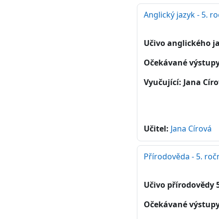
Anglický jazyk - 5. r
Učivo anglického ja
Očekávané výstup
Vyučující: Jana Cír
Učitel:
Jana Círová
Přírodověda - 5. ročn
Učivo přírodovědy 5
Očekávané výstup