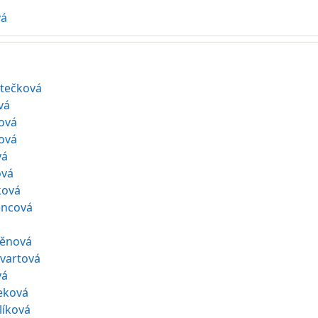
vá
rtečková
vá
ová
ová
vá
ová
ková
encová
ěnová
vartová
vá
čeková
líková