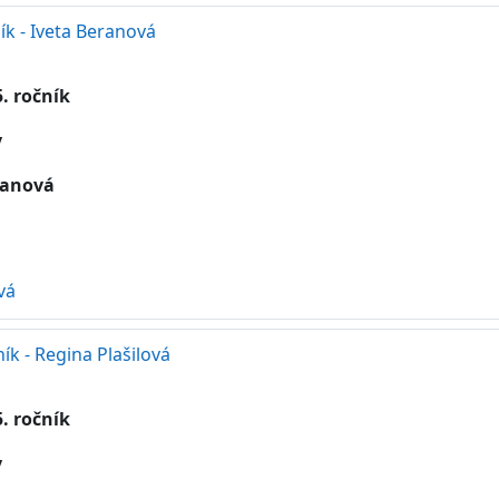
ník - Iveta Beranová
. ročník
y
eranová
vá
ík - Regina Plašilová
. ročník
y