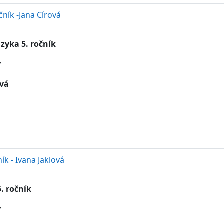
očník -Jana Círová
zyka 5. ročník
y
ová
ík - Ivana Jaklová
. ročník
y