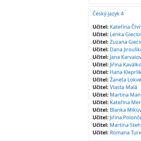
Český jazyk 4
Učitel:
Kateřina Čtv
Učitel:
Lenka Giecio
Učitel:
Zuzana Gieci
Učitel:
Dana Jiroušk
Učitel:
Jana Karvaio
Učitel:
Jiřina Kaválk
Učitel:
Hana Kleprlí
Učitel:
Žaneta Lokv
Učitel:
Vlasta Malá
Učitel:
Martina Man
Učitel:
Kateřina Mer
Učitel:
Blanka Míko
Učitel:
Jiřina Polon
Učitel:
Martina Steh
Učitel:
Romana Turi