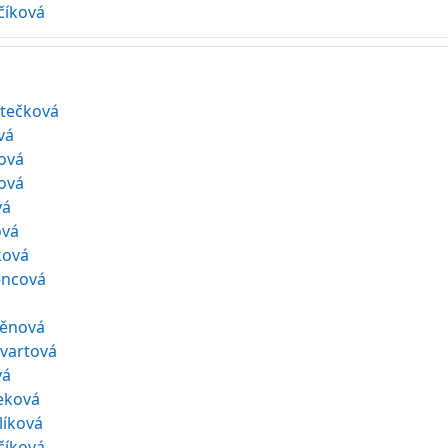
číková
rtečková
vá
ová
ová
vá
ová
ková
encová
ěnová
vartová
vá
čeková
líková
číková